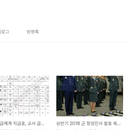
치로그
방명록
공무원 직급체계 직급표, 교사 급수, 판사 직위, 검찰 검사, 군인 계급, 경찰 계급도, 대한민국 의전서열 조선시대 품계 현대 비교
상반기 2018 군 장성인사 발표 육사42기 중장 ROTC 26기 육군 소장 진급자 명단 정진경 장군 육군사관학교 교장