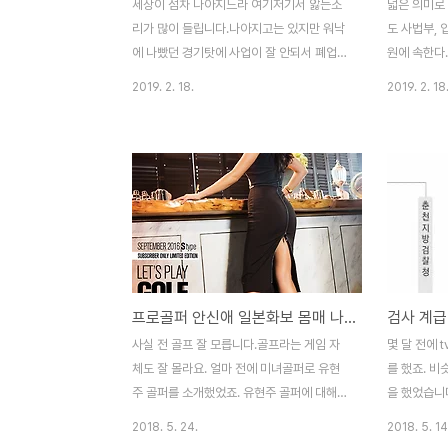
세상이 점차 나아지느라 여기저기서 앓는소
넓은 의미로
리가 많이 들립니다.나아지고는 있지만 워낙
도 사법부,
에 나빴던 경기탓에 사업이 잘 안되서 폐업하
원에 속한다
는 작은 회사들도 늘고 있습니다.사업을 할
비교를 해볼
2019. 2. 18.
2019. 2. 18
때 가장 기본은 사업자등록입니다. 저도 젊을
군인 처럼 
때 창업을 해서 사업을 10년 정도 했었습니
반면에, 교
다.2번이나 사업을 망하고...40대 직전부터
안알려진 조
월급쟁이로 조용히 회사를 다니면서 살고 있
다가 군인계
습니다.오늘 포스팅할 내용은 사업자등록번
전히 다른 체
호 조회 방법입니다. 제가 마지막으로 했던
사가 공무원
사업은 옥션이나 지마켓에서 물건을 파는 것
급수에 해당
이었는데요.제법 규모가 컸었습니다.오픈마
급도 마찬가
켓 판매자도 전자상거래기 때문에 의무적으
마찬가지로 
프로골퍼 안신애 일본화보 몸매 나이 골프스윙
로 사업자정보에 통신판매업 신고번호와 사
나눠진다면 
업자등록번호를 입력해야 합니다.그런데 말
서 정확하게
사실 전 골프 잘 모릅니다.골프라는 게임 자
몇 달 전에 
이죠.다른 사업자의 사업자등록번호를 도용
관계급도 마
체도 잘 몰라요. 얼마 전에 미녀골퍼로 유현
를 했죠. 비
하는 판매자들도 간혹 있습니다.지금은 그런
방 계급의 소
주 골퍼를 소개했었죠. 유현주 골퍼에 대해서
을 했었습니
방법이 ..
포스팅 하다보니, 관련검색어로 안신애 몸매
검사가 주인
2018. 5. 24.
2018. 5. 14
가 뜨더군요. 누가 더 낫다는 표현은 그렇지
민국에서는 