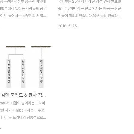
 공무원은 행정부 공무원 이외에
국방부는 25일 상반기 군 장성 인사 발표했
 입법부에서 일하는 사람들도 공무
습니다. 이번 장군 진급 인사는 해·공군 장군
.이 번 글에서는 공무원의 서열
진급이 제외되었습니다.육군 중장 진급과 육
까 한다. 공무원 중에는 경찰이나
군 소장 진급 인사만 이루어졌습니다. 또한
.
2018. 5. 25.
계급이 명확한 공무원 조직이 있는
김용우 육군참모총장 동기 기수인 육사39기
사처럼 호봉만 존재하고 계급이 잘
장군들이 퇴진함과 동시에 육군사관학교 교
직이 있다.검찰도 마찬가지다.게
장 교체가 있었습니다. 국방부는 인사에 대해
급은 일반직 공무원 직급과는 완
“중장급 이하의 진급 선발과 주요직위에 대
계를 가지고 있어서, 하사나 중
한 보직인사로서 국가관과 안보관이 투철하
 급수로 치면 어느정도의 공무원
고 연합 및 합동작전 수행능력과 덕망을 고루
되는지 알기가 쉽지 않다.경찰계
갖춘 우수자를 선발하는데 주안을 뒀다”고
지다.경찰 계급도 공무원 계급과
설명했습니다. 특히 “유능한 안보 튼튼한 국
이름만 다를 뿐 9개의 계급으로
방 구현을 위해 군사대비태세와 군 전투력 발
검사 계급 검찰 조직도 & 판사 직급체계
명확하겠지만, 1 계급이 더 있어
전에 진력한 자, 그리고 군 본연의 임무에 묵
 매칭하기가 쉽지가 않다.소방관
묵히 정진함으로써 선·후배·동료들로부터 신
tvn에서 비밀의 숲이라는 드라마
찬가지다.경찰 계급의 경위나 소
망이 두터운 자를 우선적으로 발탁했다”고
슷한 시기에 mbc에서는 파수꾼
방위나 같은 직급인..
덧붙였습니다. 육사 42기 출신 ..
다. 이 들 드라마의 공통점으로는
공이라는 점입니다. 그런데 대한
.
작년부터 드라마 못지 않은 드라