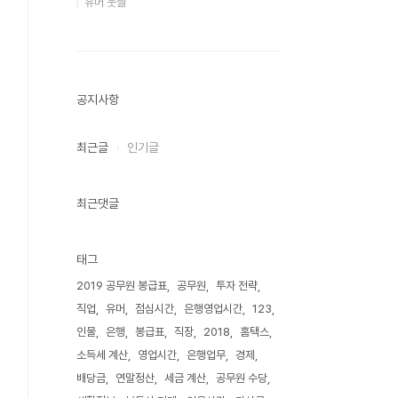
유머 웃짤
공지사항
최근글
인기글
최근댓글
태그
2019 공무원 봉급표
공무원
투자 전략
직업
유머
점심시간
은행영업시간
123
인물
은행
봉급표
직장
2018
홈택스
소득세 계산
영업시간
은행업무
경제
배당금
연말정산
세금 계산
공무원 수당