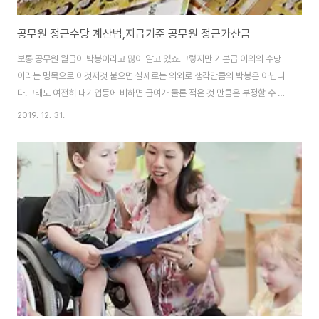
공무원 정근수당 계산법,지급기준 공무원 정근가산금
보통 공무원 월급이 박봉이라고 많이 알고 있죠.그렇지만 기본급 이외의 수당
이라는 명목으로 이것저것 붙으면 실제로는 의외로 생각만큼의 박봉은 아닙니
다.그래도 여전히 대기업등에 비하면 급여가 물론 적은 것 만큼은 부정할 수 없
는사실이죠.정근수당이란? 그러한 공무원들에 대한 노고에 대한 보상과 업무
2019. 12. 31.
에 임함에 있어 열심히 하라는 차원에서 지급하는 상여금이 바로 정근수당입니
다.공무원 정근수당의 지급기준 일은 1월과 7월 일년에 2번만 지급됩니다.지
급시기는 매월 1월과 7월의 보수 지급일에 수당을 합산하여 지급합니다. 정근
수당의 지급대상은 현재 신분이 공무원이면 모두 해당됩니다.현재 공무원 뿐
아니라 경찰대학생, 육사,공사,해사,3사관의 사관생도, 입영해서 훈련 중인 학
생군사교육단(ROTC) 및 부사관 후보생도 정..