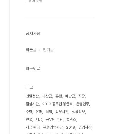
유머 웃짤
공지사항
최근글
인기글
최근댓글
태그
연말정산
가산금
은행
배당금
직장
점심시간
2019 공무원 봉급표
은행업무
수당
유머
직업
업무시간
생활정보
인물
세금
공무원 수당
홈택스
세금 환급
은행영업시간
2018
영업시간