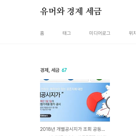
본문 바로가기
유머와 경제 세금
홈
태그
미디어로그
위
경제, 세금
67
2018년 개별공시지가 조회 공동주택가격 열람 - 부동산공시가격알리미